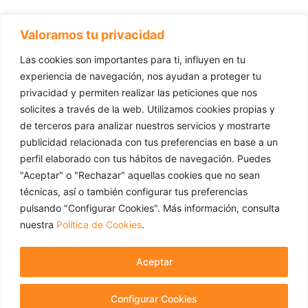
Valoramos tu privacidad
Las cookies son importantes para ti, influyen en tu
experiencia de navegación, nos ayudan a proteger tu
privacidad y permiten realizar las peticiones que nos
solicites a través de la web. Utilizamos cookies propias y
de terceros para analizar nuestros servicios y mostrarte
publicidad relacionada con tus preferencias en base a un
perfil elaborado con tus hábitos de navegación. Puedes
"Aceptar" o "Rechazar" aquellas cookies que no sean
técnicas, así o también configurar tus preferencias
pulsando "Configurar Cookies". Más información, consulta
Email: frutapac@frutapac.com
nuestra
Política de Cookies
.
+34 93 240 5630
C/Muntaner, 374, 5ª planta 08006 Barcelona (España)
Aceptar
Aviso legal
|
Política de privacidad
|
Política de cookies
Configurar Cookies